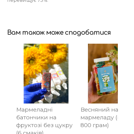
перевищує 75%.
⠀
Вам також може сподобатися
Мармеладні
Весняний набір
батончики на
мармеладу (вага
фруктозі без цукру
800 грам)
(6 смаків)