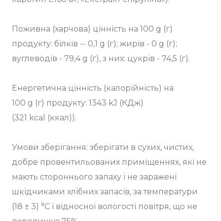
Поживна (харчова) цінність на 100 g (г)
продукту: білків -- 0,1 g (г); жирів - 0 g (г);
вуглеводів - 79,4 g (г), з них: цукрів - 74,5 (г).
Енергетична цінність (калорійність) на
100 g (г) продукту: 1343 kJ (КДж)
(321 kcal (ккал)).
Умови зберігання: зберігати в сухих, чистих,
добре провентильованих приміщеннях, які не
мають стороннього запаху і не заражені
шкідниками хлібних запасів, за температури
(18 ± 3) °C і відносної вологості повітря, що не