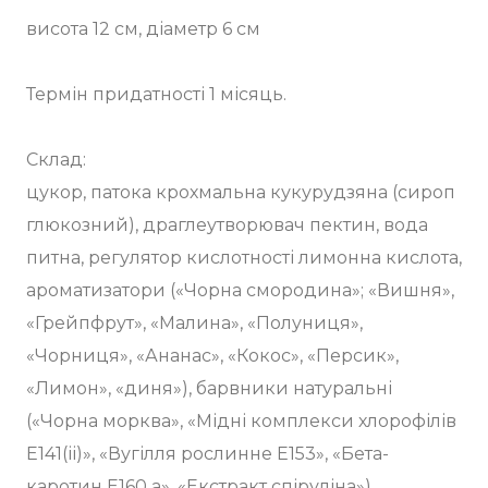
висота 12 см, діаметр 6 см
⠀
Термін придатності 1 місяць.
Склад:
цукор, патока крохмальна кукурудзяна (сироп
глюкозний), драглеутворювач пектин, вода
питна, регулятор кислотності лимонна кислота,
ароматизатори («Чорна смородина»; «Вишня»,
«Грейпфрут», «Малина», «Полуниця»,
«Чорниця», «Ананас», «Кокос», «Персик»,
«Лимон», «диня»), барвники натуральні
(«Чорна морква», «Мідні комплекси хлорофілів
Е141(іі)», «Вугілля рослинне Е153», «Бета-
каротин Е160 а», «Екстракт спіруліна»).