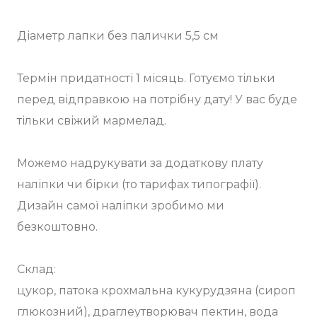
Діаметр лапки без палички 5,5 см
Термін придатності 1 місяць. Готуємо тільки
перед відправкою на потрібну дату! У вас буде
тільки свіжий мармелад.
Можемо надрукувати за додаткову плату
наліпки чи бірки (то тарифах типографії).
Дизайн самої наліпки зробимо ми
безкоштовно.
Склад:
цукор, патока крохмальна кукурудзяна (сироп
глюкозний), драглеутворювач пектин, вода