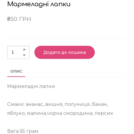
Мармеладні лапки
₴50 ГРН
Додати до кошика
ОПИС
Мармеладні лапки
Смаки: ананас, вишня, полуниця, банан,
яблуко, малина,чорна смородина, персик
Вага 65 грам