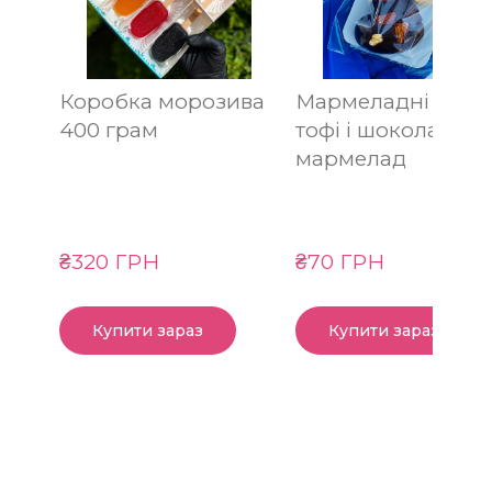
Коробка морозива
Мармеладні серц
400 грам
тофі і шоколадни
мармелад
₴320 ГРН
₴70 ГРН
Купити зараз
Купити зараз