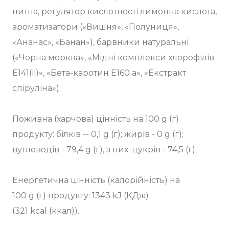
питна, регулятор кислотності лимонна кислота,
ароматизатори («Вишня», «Полуниця»,
«Ананас», «Банан»), барвники натуральні
(«Чорна морква», «Мідні комплекси хлорофілів
Е141(іі)», «Бета-каротин Е160 а», «Екстракт
спіруліна»).
Поживна (харчова) цінність на 100 g (г)
продукту: білків -- 0,1 g (г); жирів - 0 g (г);
вуглеводів - 79,4 g (г), з них: цукрів - 74,5 (г).
Енергетична цінність (калорійність) на
100 g (г) продукту: 1343 kJ (КДж)
(321 kcal (ккал)).