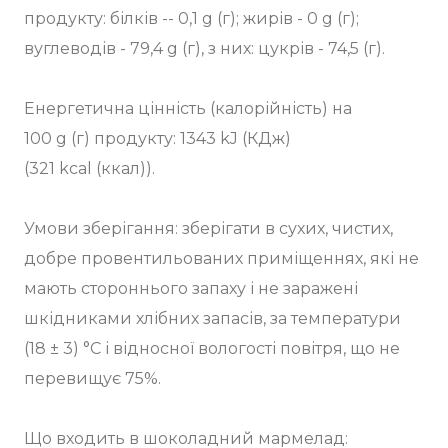
продукту: білків -- 0,1 g (г); жирів - 0 g (г);
вуглеводів - 79,4 g (г), з них: цукрів - 74,5 (г).
Енергетична цінність (калорійність) на
100 g (г) продукту: 1343 kJ (КДж)
(321 kcal (ккал)).
Умови зберігання: зберігати в сухих, чистих,
добре провентильованих приміщеннях, які не
мають стороннього запаху і не заражені
шкідниками хлібних запасів, за температури
(18 ± 3) °C і відносної вологості повітря, що не
перевищує 75%.
⠀
Що входить в шоколадний мармелад: