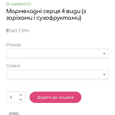
В наявності
Мармеладні серця 4 види (з
горіхами і сухофруктами)
₴140 ГРН
Розмір
Смаки
Додати до кошика
ОПИС