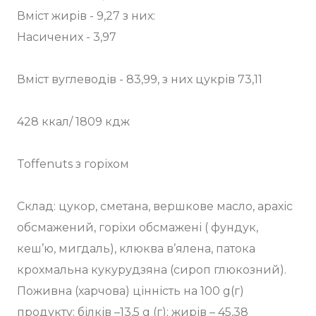
Вміст жирів - 9,27 з них:
Насичених - 3,97
⠀
Вміст вуглеводів - 83,99, з них цукрів 73,11
⠀
428 ккал/ 1809 кдж
Toffenuts з горіхом
Склад: цукор, сметана, вершкове масло, арахіс
обсмажений, горіхи обсмажені ( фундук,
кеш’ю, мигдаль), клюква в’ялена, патока
крохмальна кукурудзяна (сироп глюкозний).
Поживна (харчова) цінність на 100 g(г)
продукту: білків –13,5 g (г); жирів – 45,38