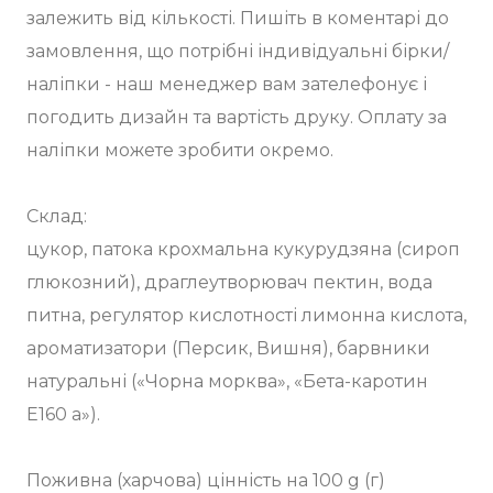
залежить від кількості. Пишіть в коментарі до
замовлення, що потрібні індивідуальні бірки/
наліпки - наш менеджер вам зателефонує і
погодить дизайн та вартість друку. Оплату за
наліпки можете зробити окремо.
Склад:
цукор, патока крохмальна кукурудзяна (сироп
глюкозний), драглеутворювач пектин, вода
питна, регулятор кислотності лимонна кислота,
ароматизатори (Персик, Вишня), барвники
натуральні («Чорна морква», «Бета-каротин
Е160 а»).
Поживна (харчова) цінність на 100 g (г)