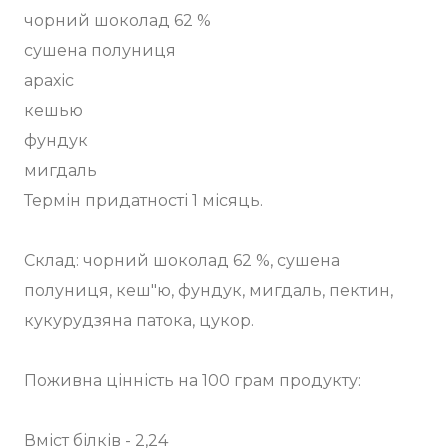
чорний шоколад 62 %
сушена полуниця
арахіс
кешью
фундук
мигдаль
Термін придатності 1 місяць.
Склад: чорний шоколад 62 %, сушена
полуниця, кеш"ю, фундук, мигдаль, пектин,
кукурудзяна патока, цукор.
Поживна цінність на 100 грам продукту:
⠀
Вміст білків - 2,24