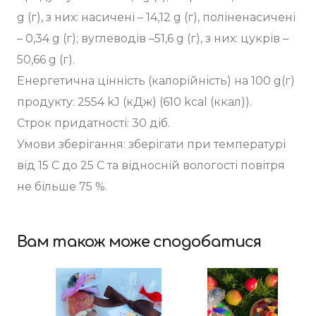
g (г), з них: насичені – 14,12 g (г), поліненасичені
– 0,34 g (г); вуглеводів –51,6 g (г), з них: цукрів –
50,66 g (г).
Енергетична цінність (калорійність) на 100 g(г)
продукту: 2554 kJ (кДж) (610 kcal (ккал)).
Строк придатності: 30 діб.
Умови зберігання: зберігати при температурі
від 15 С до 25 С та відносній вологості повітря
не більше 75 %.
Вам також може сподобатися