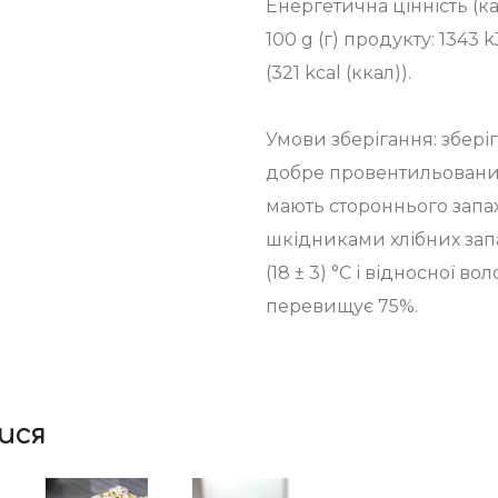
Енергетична цінність (ка
100 g (г) продукту: 1343 
(321 kcal (ккал)).
Умови зберігання: зберіг
добре провентильованих
мають стороннього запах
шкідниками хлібних запа
(18 ± 3) °C і відносної во
перевищує 75%.
⠀
ися