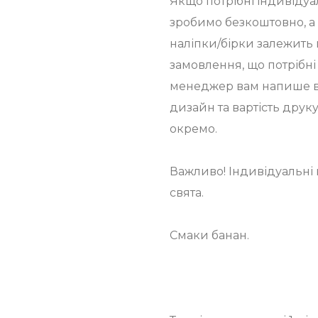
Якщо потрібні індивідуа
зробимо безкоштовно, а 
наліпки/бірки залежить в
замовлення, що потрібні
менеджер вам напише в 
дизайн та вартість друк
окремо.
Важливо! Індивідуальні 
свята.
Смаки банан.