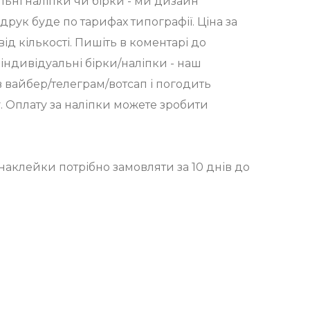
льні наліпки чи бірки - ми дизайн
друк буде по тарифах типографії. Ціна за
ід кількості. Пишіть в коментарі до
 індивідуальні бірки/наліпки - наш
вайбер/телеграм/вотсап і погодить
у. Оплату за наліпки можете зробити
наклейки потрібно замовляти за 10 днів до