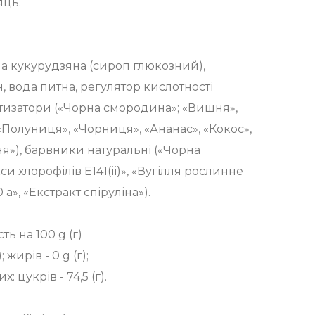
яць.
на кукурудзяна (сироп глюкозний),
 вода питна, регулятор кислотності
тизатори («Чорна смородина»; «Вишня»,
«Полуниця», «Чорниця», «Ананас», «Кокос»,
я»), барвники натуральні («Чорна
и хлорофілів Е141(іі)», «Вугілля рослинне
 а», «Екстракт спіруліна»).
ь на 100 g (г)
; жирів - 0 g (г);
их: цукрів - 74,5 (г).