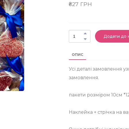
₴27 ГРН
Додати до
ОПИС
Усі деталі замовлення 
замовлення.
пакети розміром 10см *12
⠀
Наклейка + стрічка на в
⠀