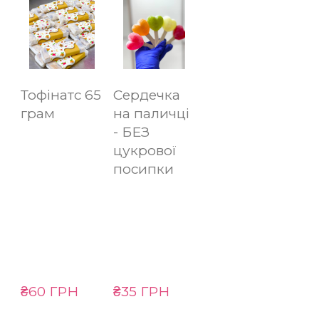
Тофінатс 65
Сердечка
грам
на паличці
- БЕЗ
цукрової
посипки
₴60 ГРН
₴35 ГРН