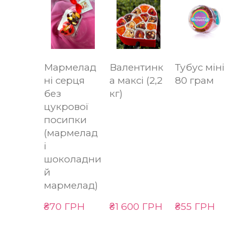
Мармелад
Валентинк
Тубус міні
ні серця
а максі (2,2
80 грам
без
кг)
цукрової
посипки
(мармелад
і
шоколадни
й
мармелад)
₴70 ГРН
₴1 600 ГРН
₴55 ГРН