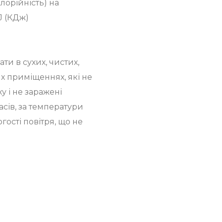
лорійність) на
kJ (КДж)
ати в сухих, чистих,
 приміщеннях, які не
у і не заражені
сів, за температури
логості повітря, що не