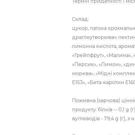
Термін придатності 1 міс
Склад:
цукор, патока крохмаль
драглеутворювач пектин,
лимонна кислота, арома
«Грейпфрут», «Малина», 
«Персик», «Лимон», «дин
морква», «Мідні комплекс
Е153», «Бета-каротин Е160
Поживна (харчова) цінніст
продукту: білків -- 0,1 g (г)
вуглеводів - 79,4 g (г), з н